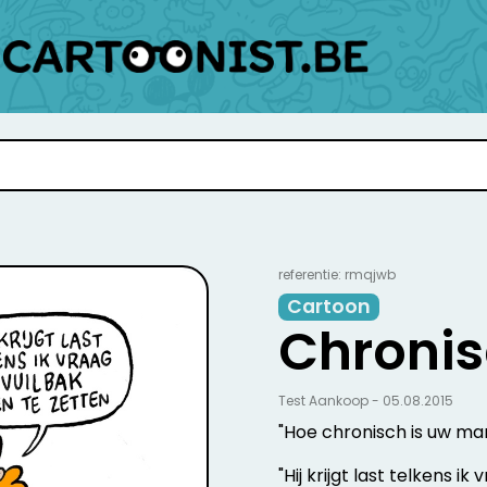
referentie: rmqjwb
Cartoon
Chroni
Test Aankoop - 05.08.2015
"Hoe chronisch is uw ma
"Hij krijgt last telkens i