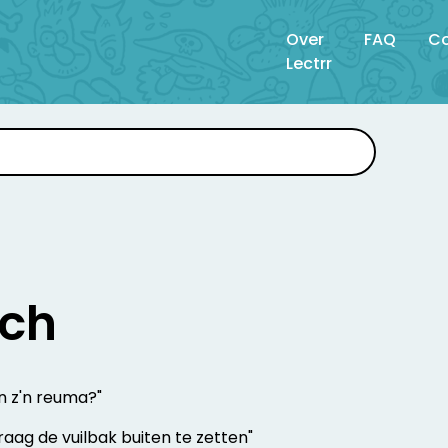
Over
FAQ
Co
Lectrr
sch
n z'n reuma?"
k vraag de vuilbak buiten te zetten"