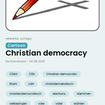
referentie: symbpy
Cartoon
Christian democracy
De Standaard - 04.08.2020
CD&V
CDU
Christian democratic
Wahl
cdH
christdemokratisch
christendemocratisch
elections
stemmen
verkiezingen
vote
voter
wählen