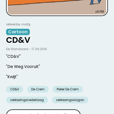
referentie: rnstbj
Cartoon
CD&V
De Standaard - 17.09.2019
"CD&V"
"De Weg Vooruit"
"Kwijt"
CD&V
De Crem
Pieter De Crem
verkiezingsnederlaag
verkiezingsslogan