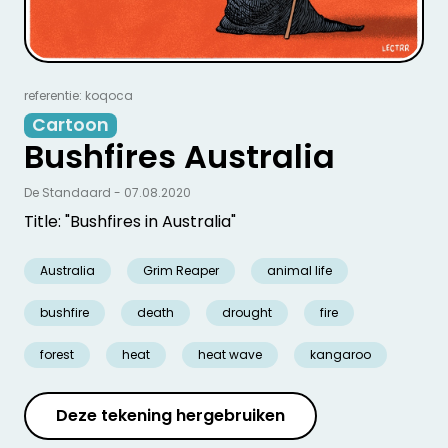
referentie: koqoca
Cartoon
Bushfires Australia
De Standaard - 07.08.2020
Title: "Bushfires in Australia"
Australia
Grim Reaper
animal life
bushfire
death
drought
fire
forest
heat
heat wave
kangaroo
Deze tekening hergebruiken