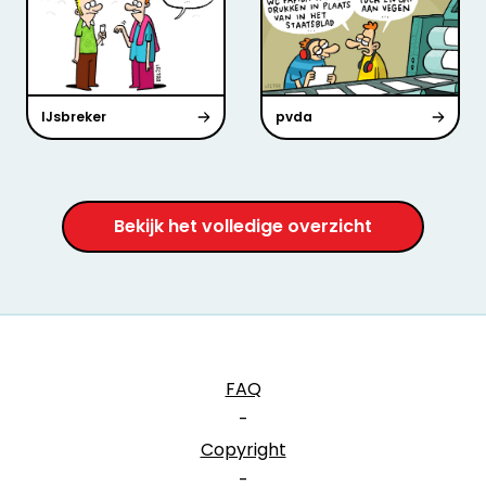
IJsbreker
pvda
Bekijk het volledige overzicht
FAQ
-
Copyright
-