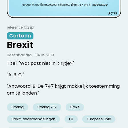
referentie: kxzzpf
Cartoon
Brexit
De Standaard - 04.09.2019
Titel: "Wat past niet in 't rijtje?"
"A. B. C."
"Antwoord: B. De 747 krijgt makkelijk toestemming
om te landen."
Boeing
Boeing 737
Brexit
Brexit-onderhandelingen
EU
Europese Unie