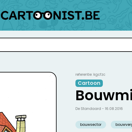
referentie: kgcfzc
Cartoon
Bouwmis
De Standaard - 16.08.2016
bouwsector
bouwver