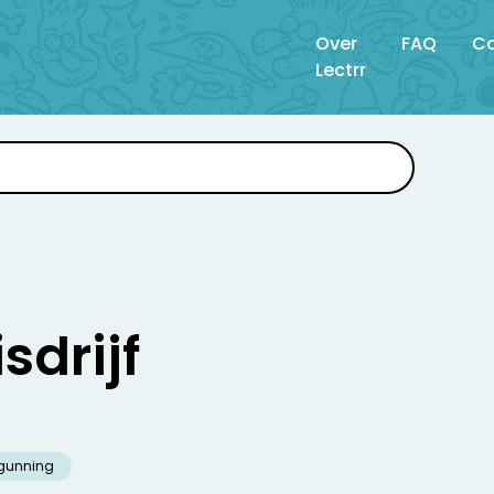
Over
FAQ
Co
Lectrr
drijf
gunning