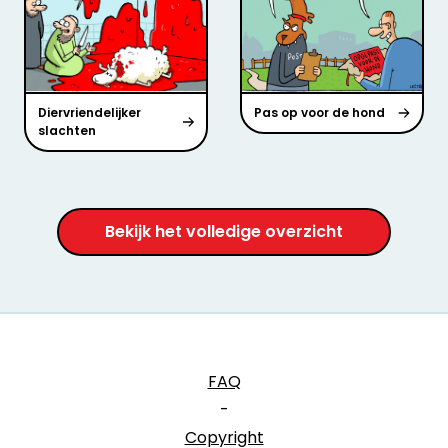
Diervriendelijker
Pas op voor de hond
slachten
Bekijk het volledige overzicht
FAQ
-
Copyright