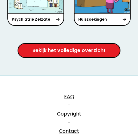
Psychiatrie Zelzate
Huiszoekingen
Bekijk het volledige overzicht
FAQ
-
Copyright
-
Contact