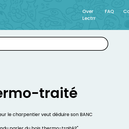
Over
FAQ
Co
Lectrr
ermo-traité
ur le charpentier veut déduire son BANC
ndu parler du bois thermo-traité?"