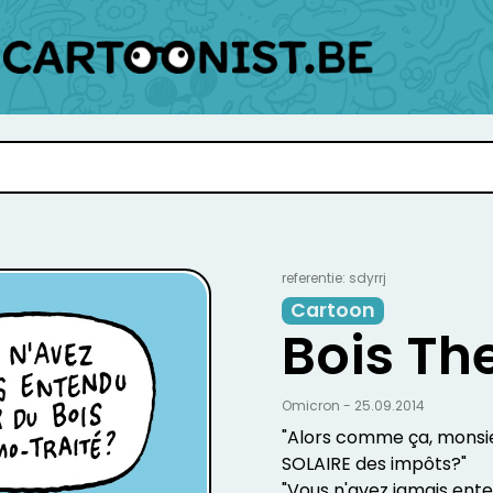
referentie: sdyrrj
Cartoon
Bois Th
Omicron - 25.09.2014
"Alors comme ça, monsie
SOLAIRE des impôts?"
"Vous n'avez jamais ente