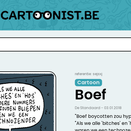
referentie: sejsxj
Cartoon
Boef
De Standaard - 03.01.2018
"Boef boycotten zou hypo
"Als we alle 'bitches' e
waren we een technozend