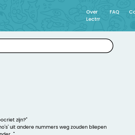
Over
FAQ
Co
Lectrr
criet zijn?"
n 'ho's' uit andere nummers weg zouden bliepen
er..."