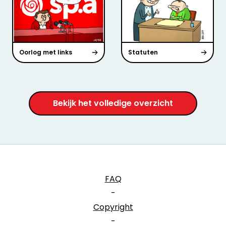
Oorlog met links
Statuten
Bekijk het volledige overzicht
FAQ
-
Copyright
-