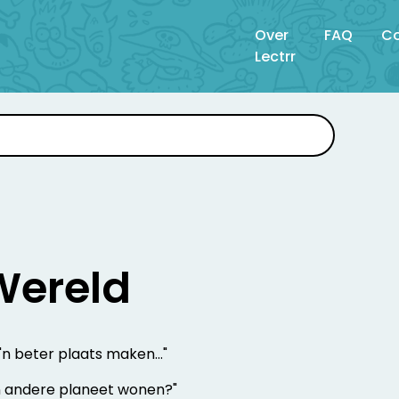
Over
FAQ
Co
Lectrr
Wereld
6
 'n beter plaats maken…"
n andere planeet wonen?"