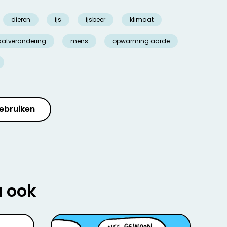
dieren
ijs
ijsbeer
klimaat
aatverandering
mens
opwarming aarde
ebruiken
u ook