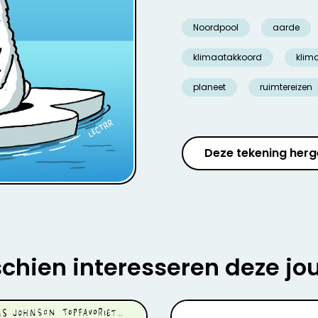
Noordpool
aarde
klimaatakkoord
klim
planeet
ruimtereizen
Deze tekening herg
chien interesseren deze jo