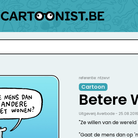
referentie: ntzwvr
Cartoon
Betere 
Uitgeverij Averbode - 25.08.201
"Ze willen van de wereld
"Gaat de mens dan op '