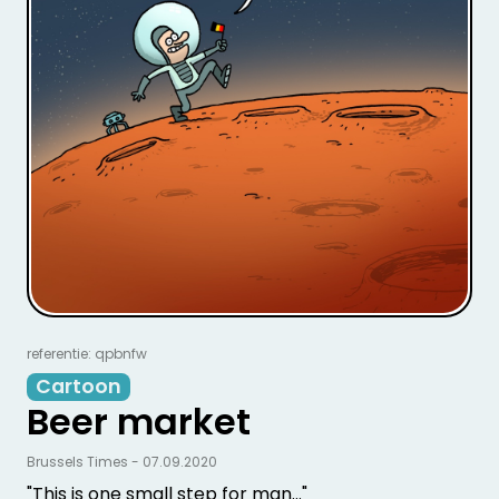
referentie: qpbnfw
Cartoon
Beer market
Brussels Times - 07.09.2020
"This is one small step for man..."