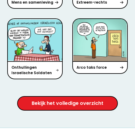
Mens en samenleving
Extreem-rechts
Onthullingen
Arco taks force
Israelische Soldaten
Bekijk het volledige overzicht