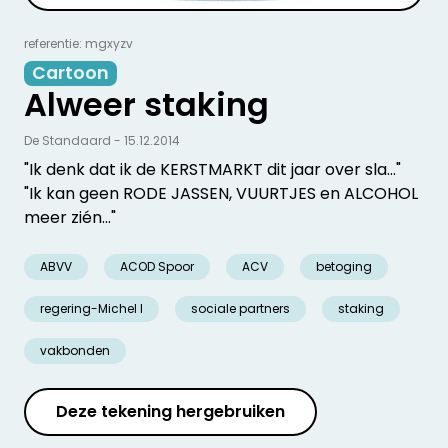
referentie: mgxyzv
Cartoon
Alweer staking
De Standaard - 15.12.2014
"Ik denk dat ik de KERSTMARKT dit jaar over sla..."
"Ik kan geen RODE JASSEN, VUURTJES en ALCOHOL
meer zién..."
ABVV
ACOD Spoor
ACV
betoging
regering-Michel I
sociale partners
staking
vakbonden
Deze tekening hergebruiken