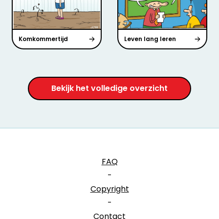
Komkommertijd
Leven lang leren
Bekijk het volledige overzicht
FAQ
-
Copyright
-
Contact