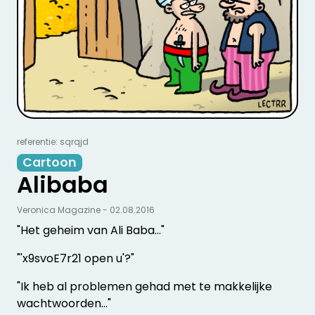
referentie: sqrqjd
Cartoon
Alibaba
Veronica Magazine - 02.08.2016
"Het geheim van Ali Baba…"
"'x9svoE7r21 open u'?"
"Ik heb al problemen gehad met te makkelijke
wachtwoorden…"