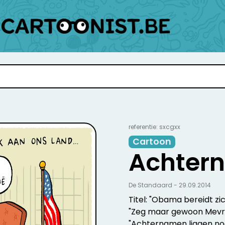
referentie: sxcgxx
Cartoon
Achter
De Standaard - 29.09.2014
Titel: "Obama bereidt zi
"Zeg maar gewoon Mevrou
"Achternamen liggen nogal