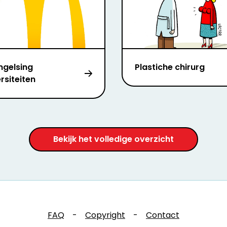
ngelsing
Plastiche chirurg
rsiteiten
Bekijk het volledige overzicht
FAQ
-
Copyright
-
Contact