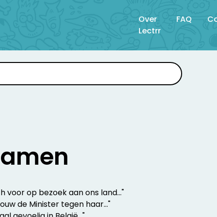
Over
FAQ
Co
Lectrr
namen
ch voor op bezoek aan ons land..."
w de Minister tegen haar..."
 gevoelig in België..."