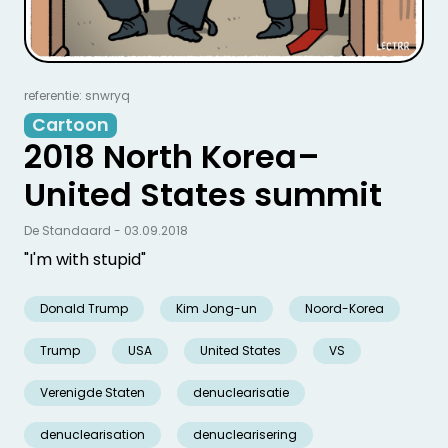
referentie: snwryq
Cartoon
2018 North Korea–
United States summit
De Standaard - 03.09.2018
"I'm with stupid"
Donald Trump
Kim Jong-un
Noord-Korea
Trump
USA
United States
VS
Verenigde Staten
denuclearisatie
denuclearisation
denuclearisering