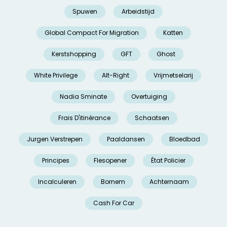
Spuwen
Arbeidstijd
Global Compact For Migration
Katten
Kerstshopping
GFT
Ghost
White Privilege
Alt-Right
Vrijmetselarij
Nadia Sminate
Overtuiging
Frais D'itinérance
Schaatsen
Jurgen Verstrepen
Paaldansen
Bloedbad
Principes
Flesopener
État Policier
Incalculeren
Bornem
Achternaam
Cash For Car